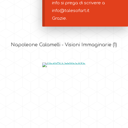
info si prega di scrivere a
info@talesofart.it
Grazie.
Napoleone Calamelli - Visioni Immaginarie
(1)