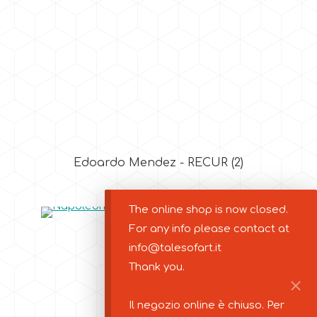
Edoardo Mendez - RECUR
(2)
The online shop is now closed.
For any info please contact at
info@talesofart.it
Thank you.
Il negozio online è chiuso. Per