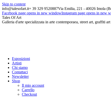
Skip to content
info@talesofart.it
+ 39 329 9520887
Via Emilia, 221 - 40026 Imola (B
Facebook page opens in new window
Instagram page opens in new 
Tales Of Art
Galleria d'arte specializzata in arte contemporaea, street art, graffiti art
Esposizioni
Artisti
Chi siamo
Contattaci
Newsletter
Shop
Il mio account
Carrello
Checkout